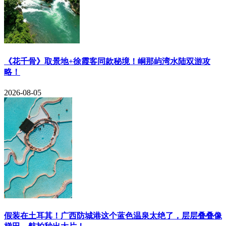
《花千骨》取景地+徐霞客同款秘境！峒那屿湾水陆双游攻
略！
2026-08-05
​假装在土耳其！广西防城港这个蓝色温泉太绝了，层层叠叠像