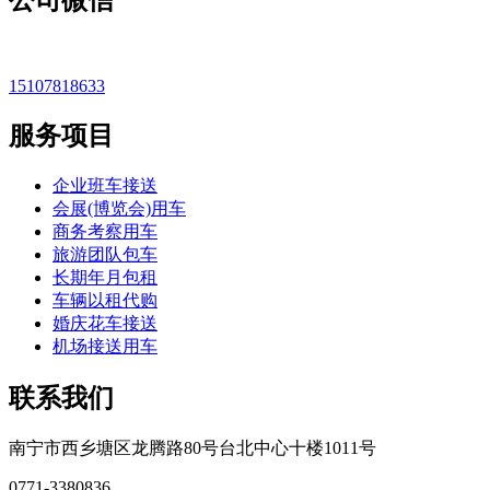
公司微信
15107818633
服务项目
企业班车接送
会展(博览会)用车
商务考察用车
旅游团队包车
长期年月包租
车辆以租代购
婚庆花车接送
机场接送用车
联系我们
南宁市西乡塘区龙腾路80号台北中心十楼1011号
0771-3380836