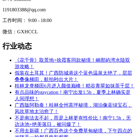
1191803388@qq.com
工作时间： 9:00 - 18:00
微信：GXHCCL
行业动态
《花千骨》取景地+徐霞客同款秘境！峒那屿湾水陆双
游攻略！
​假装在土耳其！广西防城港这个蓝色温泉太绝了，层层
叠叠像梯田，航拍秒出大片！
​桂林龙脊梯田6月进入颜值巅峰！稻谷青翠如抹茶千层！
有点品味的staycation！南宁出发1.5h，夏季上林确实是
人间理想！
​广西版阿勒泰！桂林全州茶坪秘境，湖泊像蓝绿宝石，
风吹草地太治愈了！
​不是南法去不起，而是上林更有性价比！南宁1.5h，无
边泳池+绝美落日，被问爆了！
​不用去新疆！广西百色这个免费草甸秘境，下午四点的