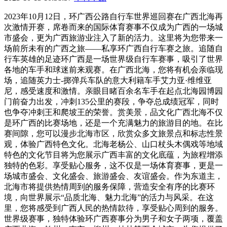
2023年10月12日，环广西公路自行车世界巡回赛在广西北海再
次激情开赛，席卷而来的国际体育赛事不仅成为广西的一场城
市盛会，更为广西旅游业注入了新的活力。这里将为您带来一
场前所未有的广西之旅——私享环广西自行车赛之旅。追随自
行车英雄的足迹环广西是一场世界级自行车赛事，吸引了世界
各地的车手和球迷前来观赛。在广西北海，您将有机会亲临现
场，追随英力士-掷弹兵车队的意大利籍车手艾力亚·维维亚
尼，感受速度和激情。亲眼目睹百余名车手在起点北海园博园
门前奋力出发，冲刺135公里的赛段，争夺总成绩冠军，同时
也争夺冲刺王和爬坡王的荣誉。赏美景，品文化广西北海不仅
是环广西的比赛场地，还是一个充满魅力的旅游目的地。在比
赛间隙，您可以漫步北海市区，欣赏众多文旅景点和标志性景
观，体验广西特色文化。北海老杨公、山口杖头木偶戏等地域
特色的文化节目将为您展示广西丰富的文化底蕴，为旅程增添
独特的色彩。享受贴心服务，这不仅是一场体育赛事，更是一
场城市盛会、文化盛会、旅游盛会、友谊盛会。作为东道主，
北海市将提供热情周到的服务保障，营造安全有序的比赛环
境，向世界展示“品质北海、魅力北海”的活力与风采。在这
里，您将感受到广西人民的热情款待，享受贴心周到的服务。
世界级赛事，独特体验环广西赛事分为男子和女子两项，覆盖