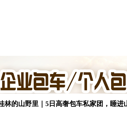
在了桂林的山野里｜5日高奢包车私家团，睡进