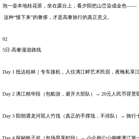
泡一壶本地桂花茶，坐在露台上，看夕阳把山峦染成金色——
这种“慢下来”的奢侈，才是高奢旅行的真正意义。
02
5日·高奢漫游路线
Day 1 抵达桂林｜专车接机，入住漓江畔艺术民宿，夜晚私享
Day 2 漓江精华段（包船游，避开大部队）→ 20元人民币背
Day 3 阳朔遇龙河双人竹筏（真正的手撑筏，不排队）→ 骑行
Day 4 探秘银子岩（包场早享时段）→ 小众相公山俯瞰漓江