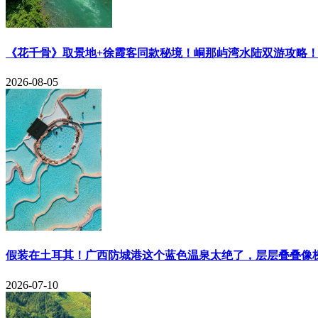
《花千骨》取景地+徐霞客同款秘境！峒那屿湾水陆双游攻略
2026-08-05
​假装在土耳其！广西防城港这个蓝色温泉太绝了，层层叠叠像
2026-07-10