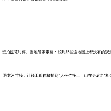
，想拍照随时停。当地管家带路：找到那些连地图上都没有的观
。遇龙河竹筏：让筏工帮你摆拍到“人坐竹筏上，山在身后走”相