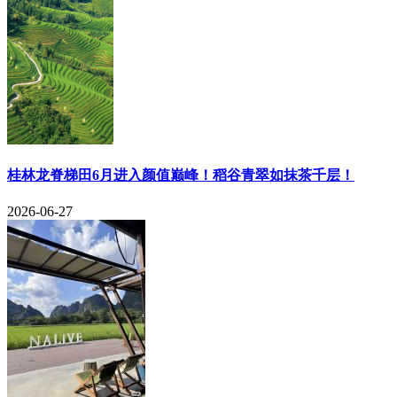
​桂林龙脊梯田6月进入颜值巅峰！稻谷青翠如抹茶千层！
2026-06-27