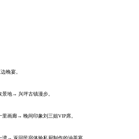
江边晚宴。
景取景地→ 兴坪古镇漫步。
十里画廊→ 晚间印象刘三姐VIP席。
第一湾→ 返回民宿体验私厨制作的油茶宴。