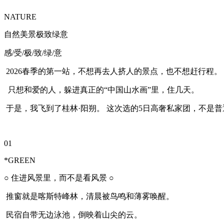
NATURE
自然美景极致绿意
感/受/极/致/绿/意
2026春季的第一站，不想再去人挤人的景点，也不想赶行程。
只想和爱的人，躲进真正的“中国山水画”里，住几天。
于是，我飞到了桂林·阳朔。 这次选的5日高奢私家团，不是
01
*GREEN
○ 住进风景里，而不是看风景 ○
推窗就是喀斯特峰林，清晨被鸟鸣和薄雾唤醒。
民宿自带无边泳池，倒映着山尖的云。