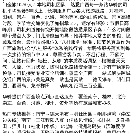
门金旅10-50人2. 本地司机团队，熟悉广西每一条路华骋的司
机平均驾龄5年以上，长期服务广西各大旅游线路，对桂林、
阳朔、崇左、百色、北海、河池等区域的山路路况、景区高峰
时段、季节性交通变化了如指掌-2-3。避堵有经验：节假日高
峰期，司机知道如何绕开拥堵路段熟悉景区节奏：什么时间段
哪个景点人少，门儿清能当向导：推荐本地人常去的餐馆、隐
藏观景台、最佳拍照机位3. “八桂服务”标准，细节见真章作为
广西旅游协会“八桂服务”体系的践行者，华骋将服务落实到每
一次接待的细节中-2-4：尊重游客节奏：不赶行程、不催时
间，让旅行回归“轻松、从容”的本质灵活调整：根据当天天
气、人流、体力状况，随时优化路线安全第一：所有车辆定期
检修，司机接受专业安全培训4. 覆盖全广西，一站式解决跨城
交通广西的景点美是真美，散也是真散——德天瀑布、明仕田
园、涠洲岛、龙脊梯田……动辄相距两三百公里。
华骋提供广西全境点到点直达服务，覆盖南宁、桂林、北海、
崇左、百色、河池、柳州、贺州等所有旅游城市-3-6。
热门专线推荐：南宁→德天瀑布→明仕田园→峒那屿湾（崇左
边关线）南宁→三江程阳八寨（侗族风情线）-6桂林→龙脊梯
田→猫儿山（桂北山水线）-6北海→涠洲岛码头（滨海度假
线）5. 明码标价，无隐形消费华骋坚持透明报价，费用包含：