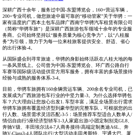
深耕广西十余年，服务过中国-东盟博览会，160+营运车辆，
200+专业司机，做您旅途中最可靠的“移动管家”关于华骋：一
家有温度的广西本土包车品牌广西南宁华骋汽车租赁有限公司
（简称“华骋车旅”）是深耕广西旅游包车领域十余年的专业服
务商。公司始终坚持以“服务质量为核心竞争力”，以“八桂服
务”为引领，致力于为每一位来桂旅客提供安全、舒适、省心
的出行体验-4。
从国际盛会到寻常旅途，华骋的身影始终活跃在八桂大地的每
一条风景线上。公司曾为中国-东盟博览会、环广西公路自行
车赛等国际级活动提供官方用车服务，拥有丰富的多场景接待
经验与成熟的服务体系-3-4。
目前，华骋车旅拥有160余辆营运车辆、200余名专业司机，已
发展成为广西旅游包车行业的中坚力量-3。为什么选择华骋包
车？六大理由让您放心出发1. 车型丰富，满足全场景出行需求
华骋车旅拥有覆盖经济型到豪华型的完整车队，可根据您的出
行人数、场景需求灵活匹配-3-5：场景推荐车型适合人数单人/
情侣自由行5座经济型轿车1-3人家庭出游/小团定制别克GL8、
奔驰V级、丰田埃尔法4-7人商务接待/高端定制奥迪A6L、奔
驰V-Class3-4人团队出行/大型活动丰田考斯特、宇通大巴、厦