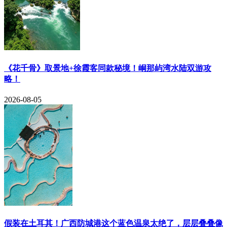
《花千骨》取景地+徐霞客同款秘境！峒那屿湾水陆双游攻
略！
2026-08-05
​假装在土耳其！广西防城港这个蓝色温泉太绝了，层层叠叠像