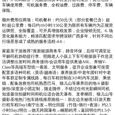
车辆使用费、司机服务费、全程油费、过路费、停车费、车辆
保险。
额外费用仅两项：司机餐补：约50元/天（部分套餐已含）超
时/超公里费：每日约10小时/150公里为限所有车辆均为正规营
运牌照、全险覆盖，可开具增值税发票，企业报销无忧。6. 场
景化服务能力，精准匹配需求华骋深耕广西多年，针对不同出
行场景形成了成熟的服务流程-4-6：
家庭亲子游推荐7座新能源商务车，静音环保，后排可调至近
平躺司机协助提行李、照顾老人小孩上下车可根据孩子作息灵
活调整出发时间.商务接待/会议用车提供奥迪A6L、奔驰V-
Class等高端车型统一着装、文明服务，提升企业形象可按需
配置多语种司机（英语/越南语）康养旅居/中老年团针对中老
年客群定制专属线路，每日车程控制在3小时内车况新、乘坐
稳，配备急救包司机熟悉巴马、猫儿山等康养目的地-6 摄影
旅拍/深度游小团定制，随走随停，不错过任何光影瞬间司机
知道最佳拍摄时间和机位适合德天瀑布、龙脊梯田、猫儿山等
摄影圣地热门包车路线推荐路线一：崇左边关秘境3日游天数
行程车程Day1南宁出发→明仕田园（竹筏+骑行+夜游）约2.5
小时Day2明仕→德天跨国瀑布→峒那屿湾→返回明仕约1.5小