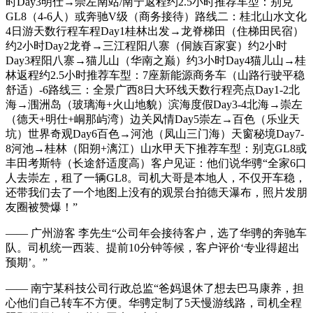
时Day3明仕→崇左南站/南宁返程约2.5小时推荐车型：别克
GL8（4-6人）或奔驰V级（商务接待）路线二：桂北山水文化
4日游天数行程车程Day1桂林出发→龙脊梯田（住梯田民宿）
约2小时Day2龙脊→三江程阳八寨（侗族百家宴）约2小时
Day3程阳八寨→猫儿山（华南之巅）约3小时Day4猫儿山→桂
林返程约2.5小时推荐车型：7座新能源商务车（山路行驶平稳
舒适）-6路线三：全景广西8日大环线天数行程亮点Day1-2北
海→涠洲岛（玻璃海+火山地貌）滨海度假Day3-4北海→崇左
（德天+明仕+峒那屿湾）边关风情Day5崇左→百色（乐业天
坑）世界奇观Day6百色→河池（凤山三门海）天窗秘境Day7-
8河池→桂林（阳朔+漓江）山水甲天下推荐车型：别克GL8或
丰田考斯特（长途舒适度高）客户见证：他们说华骋“全家6口
人去崇左，租了一辆GL8。司机大哥是本地人，不仅开车稳，
还带我们去了一个地图上没有的观景台拍德天瀑布，照片发朋
友圈被赞爆！”
—— 广州游客 李先生“公司年会接待客户，选了华骋的奔驰车
队。司机统一西装、提前10分钟等候，客户评价‘专业得超出
预期’。”
—— 南宁某科技公司行政总监“爸妈退休了想去巴马康养，担
心他们自己转车不方便。华骋定制了5天慢游线路，司机全程