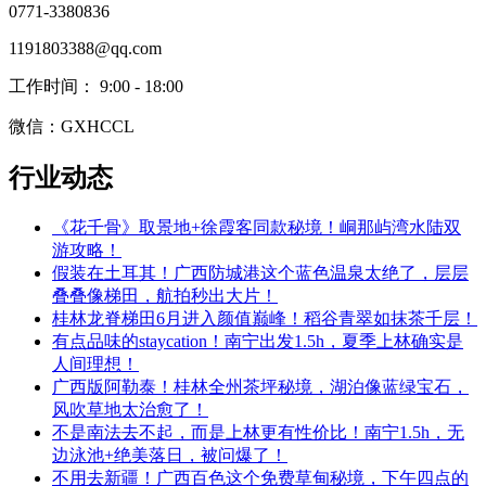
0771-3380836
1191803388@qq.com
工作时间： 9:00 - 18:00
微信：GXHCCL
行业动态
《花千骨》取景地+徐霞客同款秘境！峒那屿湾水陆双
游攻略！
​假装在土耳其！广西防城港这个蓝色温泉太绝了，层层
叠叠像梯田，航拍秒出大片！
​桂林龙脊梯田6月进入颜值巅峰！稻谷青翠如抹茶千层！
有点品味的staycation！南宁出发1.5h，夏季上林确实是
人间理想！
​广西版阿勒泰！桂林全州茶坪秘境，湖泊像蓝绿宝石，
风吹草地太治愈了！
​不是南法去不起，而是上林更有性价比！南宁1.5h，无
边泳池+绝美落日，被问爆了！
​不用去新疆！广西百色这个免费草甸秘境，下午四点的