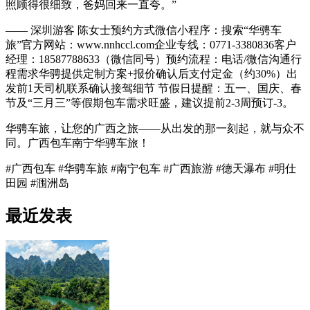
照顾得很细致，爸妈回来一直夸。”
—— 深圳游客 陈女士预约方式微信小程序：搜索“华骋车
旅”官方网站：www.nnhccl.com企业专线：0771-3380836客户
经理：18587788633（微信同号）预约流程：电话/微信沟通行
程需求华骋提供定制方案+报价确认后支付定金（约30%）出
发前1天司机联系确认接驾细节 节假日提醒：五一、国庆、春
节及“三月三”等假期包车需求旺盛，建议提前2-3周预订-3。
华骋车旅，让您的广西之旅——从出发的那一刻起，就与众不
同。广西包车南宁华骋车旅！
#广西包车 #华骋车旅 #南宁包车 #广西旅游 #德天瀑布 #明仕
田园 #涠洲岛
最近发表