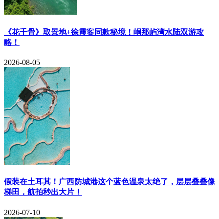
《花千骨》取景地+徐霞客同款秘境！峒那屿湾水陆双游攻
略！
2026-08-05
​假装在土耳其！广西防城港这个蓝色温泉太绝了，层层叠叠像
梯田，航拍秒出大片！
2026-07-10