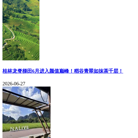
​桂林龙脊梯田6月进入颜值巅峰！稻谷青翠如抹茶千层！
2026-06-27