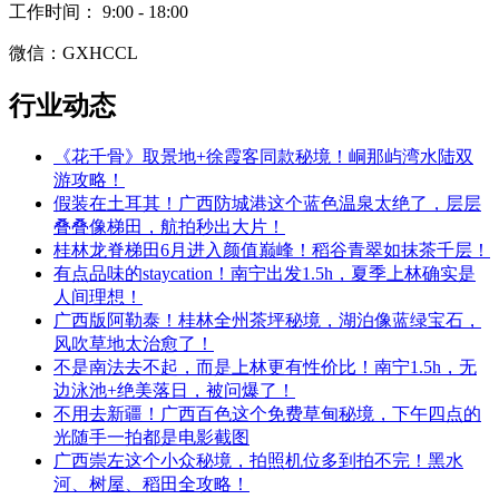
工作时间： 9:00 - 18:00
微信：GXHCCL
行业动态
《花千骨》取景地+徐霞客同款秘境！峒那屿湾水陆双
游攻略！
​假装在土耳其！广西防城港这个蓝色温泉太绝了，层层
叠叠像梯田，航拍秒出大片！
​桂林龙脊梯田6月进入颜值巅峰！稻谷青翠如抹茶千层！
有点品味的staycation！南宁出发1.5h，夏季上林确实是
人间理想！
​广西版阿勒泰！桂林全州茶坪秘境，湖泊像蓝绿宝石，
风吹草地太治愈了！
​不是南法去不起，而是上林更有性价比！南宁1.5h，无
边泳池+绝美落日，被问爆了！
​不用去新疆！广西百色这个免费草甸秘境，下午四点的
光随手一拍都是电影截图
​广西崇左这个小众秘境，拍照机位多到拍不完！黑水
河、树屋、稻田全攻略！