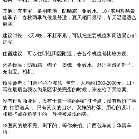
其他：充电宝、备用电池、防晒霜、驱蚊水。10 / 实用攻略最
佳季节：春秋两季气候最舒适，夏天稻田最绿，冬天温暖适合
避寒。
建议时长：3天2晚，不赶不累，可以把主要机位和周边景点都
走完。
住宿建议：可以住明仕田园附近，去各个机位都比较方便。
必备物品：防晒霜、帽子、墨镜、驱蚊水、舒适防滑的鞋子、
充电宝、相机。
预算参考：门票+住宿+餐饮+包车，人均约1500-2000元。11 /
写在最后当我以为景区审美完蛋的时候，崇左给了我答案。
没有过度商业化，没有千篇一律的网红打卡点，没有敷衍了事
的“拍照道具”。只有真实的山水、安静的村落、用心的设计，
和那些藏在角落里的、等待被发现的美。
18图真的放不完。剩下的，等你来拍。广西包车南宁华骋车
旅！