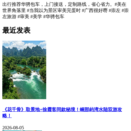
出行推荐华骋包车，上门接送，定制路线，省心省力。#美在
世界角落里 #当我以为景区审美完蛋时 #广西很好嘢 #崇左 #崇
左旅游 #审美 #美学 #华骋包车
最近发表
《花千骨》取景地+徐霞客同款秘境！峒那屿湾水陆双游攻
略！
2026-08-05