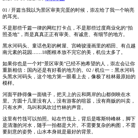
01 / 开篇当我以为景区审美完蛋的时候，崇左给了我一个响亮
的耳光。
不是那些千篇一律的网红打卡点，不是那些过度商业化的“拍
照圣地”，而是真真正正有审美、有诚意、有细节的地方。
黑水河码头、童话色彩的树屋、宫崎骏漫画里的稻田、有点越
南元素的花园……18图根本放不完它的美，机位太多了。
如果你也是一个对“景区审美”已经不抱希望的人，崇左会让你
重新相信：国内还是有好看的地方的。02 / 机位一：黑水河码
头黑水河码头，这个地方第一眼看上去，像极了桂林最原始的
模样。
河面平静得像一面镜子，把天上的云和两岸的山都倒映在水
里。方圆十几里没有人，没有游客的喧嚣，没有商贩的叫卖，
只有水声、鸟叫和风吹过竹林的声音。
这里有竹筏可以拍照。站在竹筏上，背后是喀斯特峰林，脚下
是清澈的河水，随手一拍都是大片。不需要复杂的构图，不需
要刻意的姿势，山水本身就是最好的背景。