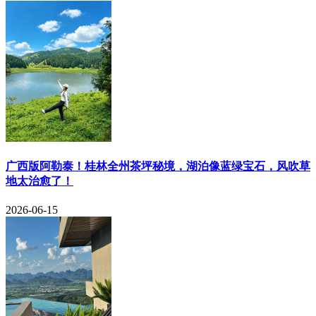
​广西版阿勒泰！桂林全州茶坪秘境，湖泊像蓝绿宝石，风吹草
地太治愈了！
2026-06-15