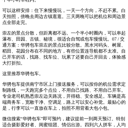
可以这样安排：住下来慢慢玩，一天一个方向，不赶不累。白
天拍照，傍晚去周边古镇逛逛。三天两晚可以把机位和周边景
点全部走完。
崇左的景点分散，但距离都不远。一个半小时圈内，可以串起
瀑布、田园、古镇、秘境，很适合自驾或包车慢慢玩。07 / 交
通方案：华骋包车崇左的景点比较分散。黑水河码头、树屋、
稻田、花园分布在不同的地方，有些位置连导航都不太准。自
己开车的话，找路、找车位、玩累了还要自己开回去，体验感
大打折扣。
这里推荐华骋包车。
华骋包车提供南宁市区上门接送服务，可以按你的机位需求定
制路线，一天跑完多个点位，不用自己找路、不用自己开车。
专业老司机熟悉崇左边关路况，开得稳、安全感足。车辆是高
端商务车，宽敞干净、空调足，路上可以安心补觉。最贴心的
是，行李可以一直放在车上，拍照不用背着大包小包。
微信搜索“华骋包车”即可预约，建议提前一到两天预订。特别
适合摄影爱好者、闺蜜组团、情侣出游。四到六人拼车，人均