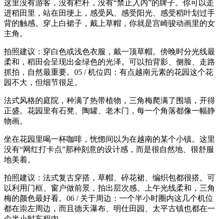
这里没有游客，没有栏杆，没有“禁止入内”的牌子。你可以走
进稻田里，站在田埂上，感受风、感受阳光、感受稻叶划过手
背的触感。穿上白裙子，戴上草帽，你就是宫崎骏动画里的女
主角。
拍照建议：穿白色或浅色衣服，戴一顶草帽。傍晚时分光线最
柔和，稻田会呈现出金绿色的光泽。可以拍背影、侧脸、走路
抓拍，自然最重要。05 / 机位四：有点越南元素的花园这个花
园不大，但细节很足。
法式风格的庭院，种满了热带植物，三角梅爬满了围墙，开得
正盛。花园里有石凳、陶罐、老木门，每一个角落都像一幅静
物画。
坐在花园里喝一杯咖啡，恍惚间以为在越南的某个小镇。这里
没有“网红打卡点”那种刻意的设计感，而是很自然地、很舒服
地美着。
拍照建议：法式复古穿搭，草帽、碎花裙、编织包都很搭。可
以利用门框、窗户做前景，拍出层次感。上午光线柔和，三角
梅的颜色最好看。06 / 关于周边：一个半小时圈内这几个机位
都在崇左周边，而且德天瀑布、明仕田园、太平古镇也都在一
个半小时车程内。