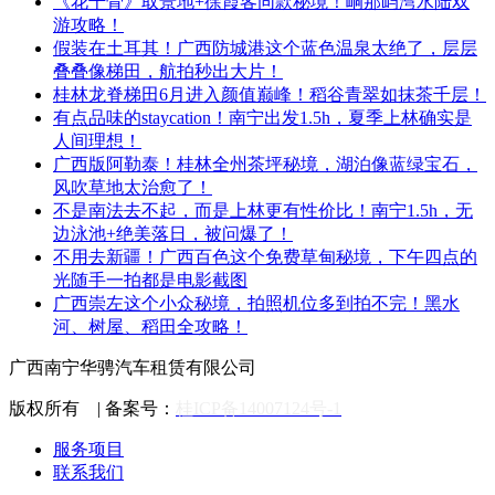
《花千骨》取景地+徐霞客同款秘境！峒那屿湾水陆双
游攻略！
​假装在土耳其！广西防城港这个蓝色温泉太绝了，层层
叠叠像梯田，航拍秒出大片！
​桂林龙脊梯田6月进入颜值巅峰！稻谷青翠如抹茶千层！
有点品味的staycation！南宁出发1.5h，夏季上林确实是
人间理想！
​广西版阿勒泰！桂林全州茶坪秘境，湖泊像蓝绿宝石，
风吹草地太治愈了！
​不是南法去不起，而是上林更有性价比！南宁1.5h，无
边泳池+绝美落日，被问爆了！
​不用去新疆！广西百色这个免费草甸秘境，下午四点的
光随手一拍都是电影截图
​广西崇左这个小众秘境，拍照机位多到拍不完！黑水
河、树屋、稻田全攻略！
广西南宁华骋汽车租赁有限公司
版权所有 | 备案号：
桂ICP备14007124号-1
服务项目
联系我们