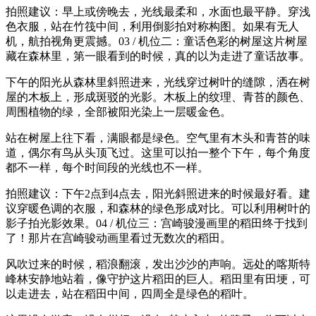
拍照建议：早上或傍晚去，光线最柔和，水面也最平静。穿浅
色衣服，站在竹筏中间，利用倒影拍对称构图。如果有无人
机，航拍视角更震撼。03 / 机位二：童话色彩的树屋这片树屋
藏在森林里，第一眼看到的时候，真的以为走进了童话故事。
下午的阳光从森林里斜照进来，光线穿过树叶的缝隙，洒在树
屋的木板上，形成斑驳的光影。木板上的纹理、青苔的颜色、
周围植物的绿，全部被阳光染上一层暖金色。
站在树屋上往下看，满眼都是绿色。空气里有木头和青苔的味
道，偶尔有鸟从头顶飞过。这里可以拍一整个下午，每个角度
都不一样，每个时间段的光线也不一样。
拍照建议：下午2点到4点去，阳光斜照进来的时候最好看。建
议穿暖色调的衣服，和森林的绿色形成对比。可以利用树叶的
影子拍光影效果。04 / 机位三：宫崎骏漫画里的稻田终于找到
了！那片在宫崎骏动画里看过无数次的稻田。
风吹过来的时候，稻浪翻滚，发出沙沙的声响。远处的喀斯特
峰林安静地站着，像守护这片稻田的巨人。稻田里有田埂，可
以走进去，站在稻田中间，四周全是绿色的稻叶。