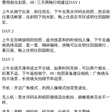
费用相当划算。08 / 三天两晚行程建议DAY 1
上午从南宁出发，前往崇左。下午去黑水河码头拍照，然后前
往童话树屋，在斜阳下拍光影。晚上住崇左市区或明仕田园附
近。
DAY 2
上午去宫崎骏稻田拍照，趁光线柔和的时候拍人像。下午去越
南风情花园，逛一逛、喝杯咖啡。傍晚可以在明仕田园骑行，
看日落。晚上住明仕田园附近。
DAY 3
上午去德天瀑布或太平古镇。如果时间充裕，可以两个都去，
距离不远。下午返程南宁。09 / 拍照装备建议相机：广角镜头
拍大场景，长焦镜头拍细节和远景。
手机：开启广角模式，利用人像模式拍背景虚化。
无人机：黑水河码头和稻田都很适合航拍，俯瞰视角完全不一
样。
道具：草帽、编织包、碎花裙、白裙子、复古墨镜。